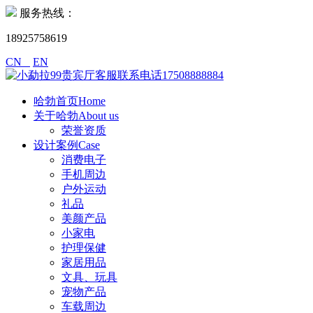
服务热线：
18925758619
CN
EN
哈勃首页Home
关于哈勃About us
荣誉资质
设计案例Case
消费电子
手机周边
户外运动
礼品
美颜产品
小家电
护理保健
家居用品
文具、玩具
宠物产品
车载周边