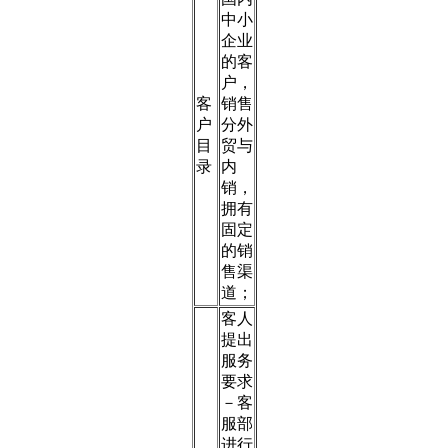
中小
企业
的客
户，
客
销售
户
分外
目
贸与
录
内
销，
拥有
固定
的销
售渠
道；
客人
提出
服务
要求
－客
服部
进行