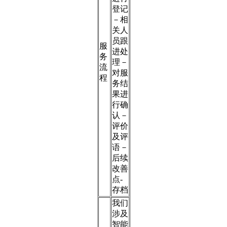
登记
－相
关人
员跟
服
进处
务
理－
流
对服
程
务结
果进
行确
认－
评价
及评
语－
后续
改善
点-
存档
我们
涉及
智能