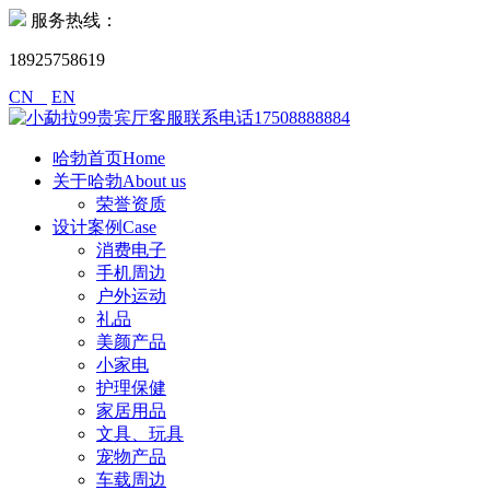
服务热线：
18925758619
CN
EN
哈勃首页Home
关于哈勃About us
荣誉资质
设计案例Case
消费电子
手机周边
户外运动
礼品
美颜产品
小家电
护理保健
家居用品
文具、玩具
宠物产品
车载周边