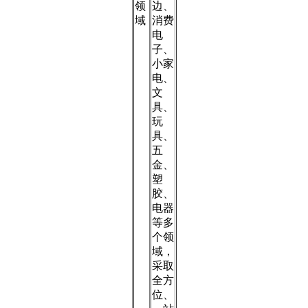
领
边、
域
消费
电
子、
小家
电、
文
具、
玩
具、
五
金、
塑
胶、
电器
等多
个领
域，
采取
全方
位、