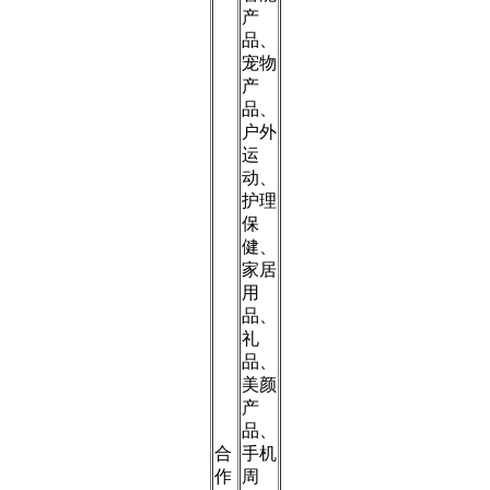
产
品、
宠物
产
品、
户外
运
动、
护理
保
健、
家居
用
品、
礼
品、
美颜
产
品、
合
手机
作
周